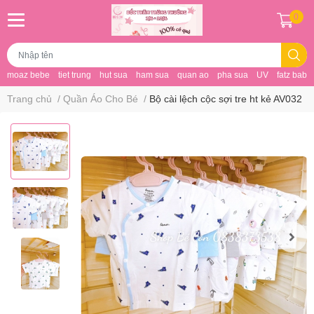
0
moaz bebe
tiet trung
hut sua
ham sua
quan ao
pha sua
UV
fatz baby
Trang chủ
/
Quần Áo Cho Bé
/
Bộ cài lệch cộc sợi tre ht kẻ AV032