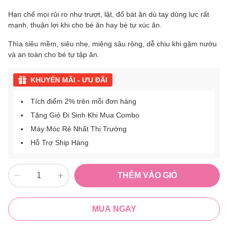
Hạn chế mọi rủi ro như trượt, lật, đổ bát ăn dù tay dùng lực rất
mạnh, thuận lợi khi cho bé ăn hay bé tự xúc ăn.
Thìa siêu mềm, siêu nhẹ, miệng sâu rộng, dễ chịu khi gặm nướu
và an toàn cho bé tự tập ăn.
KHUYẾN MÃI - ƯU ĐÃI
Tích điểm 2% trên mỗi đơn hàng
Tặng Giỏ Đi Sinh Khi Mua Combo
Máy Móc Rẻ Nhất Thị Trường
Hỗ Trợ Ship Hàng
THÊM VÀO GIỎ
MUA NGAY