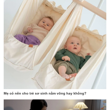
Mẹ có nên cho trẻ sơ sinh nằm võng hay không?
– Được chế tạo từ 2 loại vật liệu chất lượng cao: Polypropylene
(PP) và Thermoplastic Rubber (TPR), không chứa BPA, chất độc
hại, không dính và an toàn cho trẻ em. Đạt tiêu chuẩn Châu Âu.