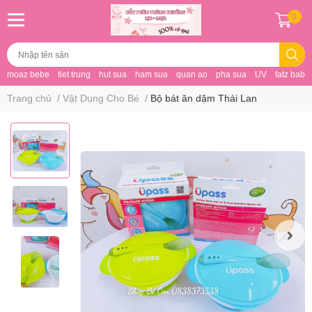
0
moaz bebe
tiet trung
hut sua
ham sua
quan ao
pha sua
UV
fatz baby
Trang chủ
/
Vật Dụng Cho Bé
/
Bộ bát ăn dặm Thái Lan