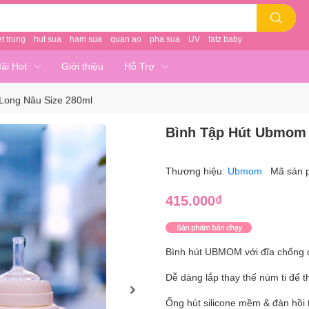
et trung
hut sua
ham sua
quan ao
pha sua
UV
fatz baby
ãi Hot
Giới thiệu
Hỗ Trợ
Long Nâu Size 280ml
Bình Tập Hút Ubmom 
Thương hiệu:
Ubmom
Mã sản 
415.000₫
Bình hút UBMOM với đĩa chống
Dễ dàng lắp thay thế núm ti để t
Ống hút silicone mềm & đàn hồi 