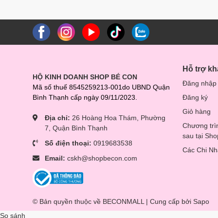
Hỗ trợ k
HỘ KINH DOANH SHOP BÉ CON
Đăng nhập
Mã số thuế 8545259213-001do UBND Quận
Bình Thạnh cấp ngày 09/11/2023.
Đăng ký
Giỏ hàng
Địa chỉ:
26 Hoàng Hoa Thám, Phường
Chương trì
7, Quận Bình Thạnh
sau tại Sh
Số điện thoại:
0919683538
Các Chi N
Email:
cskh@shopbecon.com
© Bản quyền thuộc về BECONMALL | Cung cấp bởi
Sapo
So sánh