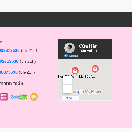
ợ
902613538
(8h-21h)
02613538
(8h-21h)
38373538
(8h-21h)
thanh toán