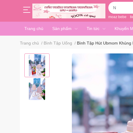
moaz bebe
ti
Trang chủ
Sản phẩm
Tin tức
Khuyến M
Trang chủ
/
Bình Tập Uống
/
Bình Tập Hút Ubmom Khủng 