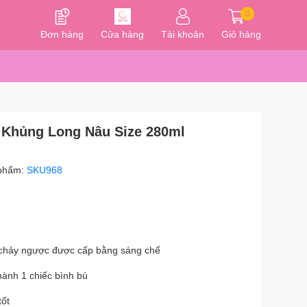
0
Đơn hàng
Cửa hàng
Tài khoản
Giỏ hàng
Khủng Long Nâu Size 280ml
phẩm:
SKU968
 chảy ngược được cấp bằng sáng chế
hành 1 chiếc bình bú
tốt