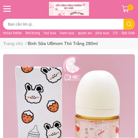
0
moaz bebe
tiet trung
hut sua
ham sua
quan ao
pha sua
UV
fatz baby
Trang chủ
/
Bình Sữa UBmom Thỏ Trắng 280ml