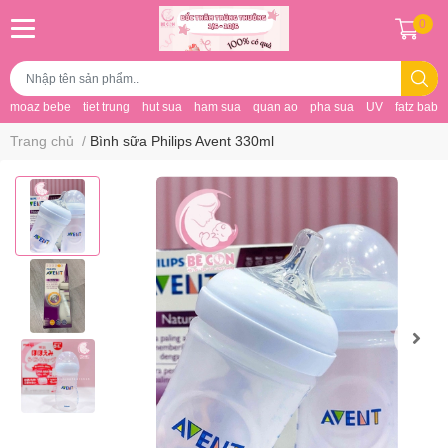
0
moaz bebe
tiet trung
hut sua
ham sua
quan ao
pha sua
UV
fatz baby
Trang chủ
/
Bình sữa Philips Avent 330ml