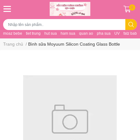
0
moaz bebe
tiet trung
hut sua
ham sua
quan ao
pha sua
UV
fatz baby
Trang chủ
/
Bình sữa Moyuum Silicon Coating Glass Bottle