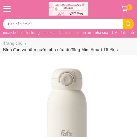
0
moaz bebe
tiet trung
hut sua
ham sua
quan ao
pha sua
UV
fatz baby
Trang chủ
/
Bình đun và hâm nước pha sữa di động Mini Smart 16 Plus