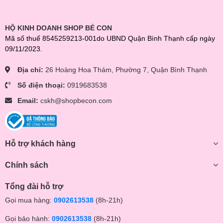
Dung tích: 350 mL.
Khối lượng: 790g.
Kích thước sản phẩm: 8x8x22.9 (cm)
HỘ KINH DOANH SHOP BÉ CON
Kích thước đóng gói: 11x11x26 (cm)
Mã số thuế 8545259213-001do UBND Quận Bình Thạnh cấp ngày
09/11/2023.
Địa chỉ:
26 Hoàng Hoa Thám, Phường 7, Quận Bình Thạnh
Số điện thoại:
0919683538
Email:
cskh@shopbecon.com
Hỗ trợ khách hàng
Chính sách
Tổng đài hỗ trợ
Gọi mua hàng:
0902613538
(8h-21h)
Gọi bảo hành:
0902613538
(8h-21h)