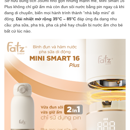
Sở hữu dung tích 350ml nhỏ gọn nhưng mạnh mẽ, Mini Smart 16
Plus không chỉ giữ ấm mà còn đun sôi nước bằng pin ngay cả khi
đang di chuyển, biến mọi hành trình thành “nhà bếp mini” di
động.
Dải nhiệt mở rộng 35°C – 85°C
đáp ứng đa dạng nhu
cầu: pha sữa, pha trà, pha cà phê hay chuẩn bị nước ấm cho bé
bất cứ lúc nào.