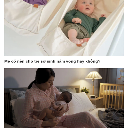
Pin sạc (3800 mAh *3) cho thời gian giữ ấm lâu dài.
Điều khiển chương trình thông minh: Với màn hình LED và
các nút nhấn.
Hiển thị nhiệt độ theo thời gian thực.
Dung tích lớn 350mL đủ đáp ứng nhu cầu sử dụng trong
ngày.
Dải nhiệt độ cài đặt giữ ấm rộng: 35°C – 85°C.
Thân bình giữ nhiệt năm lớp có thể giữ nhiệt độ ấm trong
khi hết pin.
Chức năng khóa trẻ em đảm bảo an toàn khi sử dụng.
Mẹ có nên cho trẻ sơ sinh nằm võng hay không?
Điều chỉnh nhiệt độ chi tiết theo từng mức nhỏ.
Đế đun bằng thép không gỉ SUS 316: Đảm bảo nước uống
an toàn.
Kèm theo cáp sạc USB QC3.0, hỗ trợ sạc nhanh với công
suất lên đến 45 W.
Sạc đầy nhanh chóng trong vòng khoảng 2 giờ với bộ sạc
nhanh.
Chức năng bộ nhớ: Giúp ghi nhớ nhiệt độ hâm nóng ở lần
sử dụng trước đó.
Bảo vệ quá nhiệt: Tự ngắt khi không còn nước trong bình.
2
. LƯU Ý