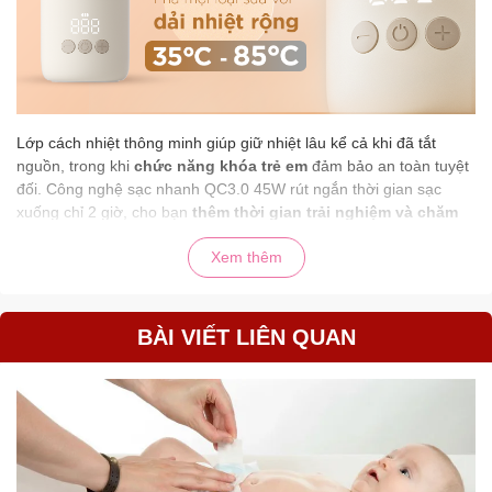
Lớp cách nhiệt thông minh giúp giữ nhiệt lâu kể cả khi đã tắt
nguồn, trong khi
chức năng khóa trẻ em
đảm bảo an toàn tuyệt
đối. Công nghệ sạc nhanh QC3.0 45W rút ngắn thời gian sạc
xuống chỉ 2 giờ, cho bạn
thêm thời gian trải nghiệm và chăm
sóc
thay vì chờ đợi.
Xem thêm
BÀI VIẾT LIÊN QUAN