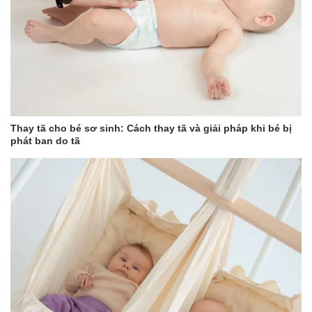
Thay tã cho bé sơ sinh: Cách thay tã và giải pháp khi bé bị
phát ban do tã
Với chất liệu thép không gỉ SUS 316 cao cấp, hệ thống hiển thị
nhiệt độ chính xác và khả năng
ghi nhớ nhiệt độ ưa thích
, Mini
Smart 16 Plus không chỉ là bình đun và giữ ấm, mà là một người
bạn đồng hành đáng tin cậy cho những gia đình hiện đại, yêu sự
tiện lợi và không muốn bỏ lỡ bất kỳ khoảnh khắc chăm sóc nào.
Các đặc điểm nổi bật của máy:
Điểm mới:
2 Trong 1: Đun sôi và giữ ấm nước pha sữa.
Di động & an toàn: Lý tưởng khi đi du lịch.