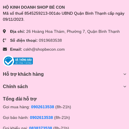
HỘ KINH DOANH SHOP BÉ CON
Mã số thuế 8545259213-001do UBND Quận Bình Thạnh cấp ngày
09/11/2023.
Địa chỉ:
26 Hoàng Hoa Thám, Phường 7, Quận Bình Thạnh
Số điện thoại:
0919683538
Email:
cskh@shopbecon.com
Hỗ trợ khách hàng
Chính sách
Tổng đài hỗ trợ
Gọi mua hàng:
0902613538
(8h-21h)
Gọi bảo hành:
0902613538
(8h-21h)
Gọi khiếu nại:
0838373538
(8h-21h)