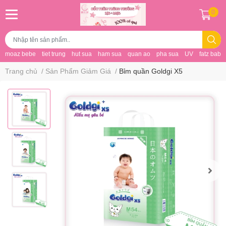
0
moaz bebe
tiet trung
hut sua
ham sua
quan ao
pha sua
UV
fatz baby
Trang chủ
/
Sản Phẩm Giảm Giá
/
Bỉm quần Goldgi X5