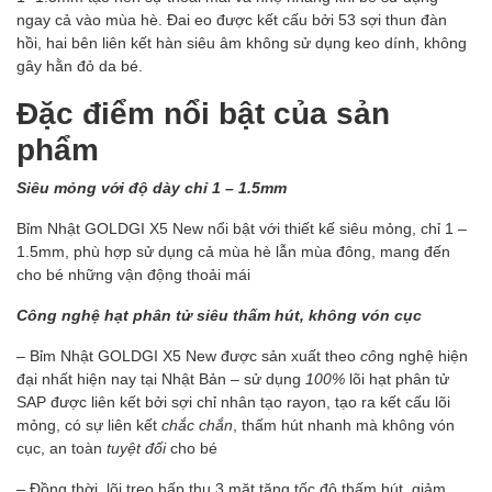
ngay cả vào mùa hè. Đai eo được kết cấu bởi 53 sợi thun đàn
hồi, hai bên liên kết hàn siêu âm không sử dụng keo dính, không
gây hằn đỏ da bé.
Đặc điểm nổi bật của sản
phẩm
Siêu mỏng với độ dày chỉ 1 – 1.5mm
Bỉm Nhật GOLDGI X5 New nổi bật với thiết kế siêu mỏng, chỉ 1 –
1.5mm, phù hợp sử dụng cả mùa hè lẫn mùa đông, mang đến
cho bé những vận động thoải mái
Cô
ng nghệ hạt phân tử siêu thấm hút, không vón cục
– Bỉm Nhật GOLDGI X5 New được sản xuất theo
cô
ng nghệ hiện
đại nhất hiện nay tại Nhật Bản – sử dụng
100%
lõi hạt phân tử
SAP được liên kết bởi sợi chỉ nhân tạo rayon, tạo ra kết cấu lõi
mỏng, có sự liên kết
chắc chắn
, thấm hút nhanh mà không vón
cục, an toàn
tuyệt đối
cho bé
– Đồng thời, lõi treo hấp thu 3 mặt tăng tốc độ thấm hút, giảm