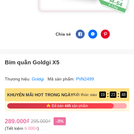
Chia sẻ
Bỉm quần Goldgi X5
Thương hiệu:
Goldgi
Mã sản phẩm:
PVN2499
:
:
Kết thúc sau
KHUYẾN MÃI HOT TRONG NGÀY
19
23
47
Đã bán
445
sản phẩm
289.000₫
295.000₫
-3%
(Tiết kiệm
6.000₫
)