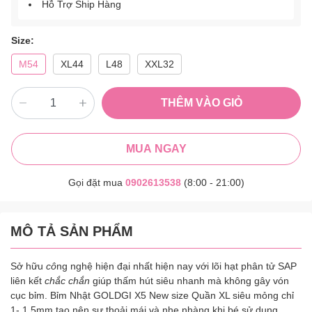
Hỗ Trợ Ship Hàng
Size:
M54
XL44
L48
XXL32
THÊM VÀO GIỎ
MUA NGAY
Gọi đặt mua
0902613538
(8:00 - 21:00)
MÔ TẢ SẢN PHẨM
Sở hữu
cô
ng nghệ hiện đại nhất hiện nay với lõi hạt phân tử SAP
liên kết
chắc chắn
giúp thấm hút siêu nhanh mà không gây vón
cục bỉm. Bỉm Nhật GOLDGI X5 New size Quần XL siêu mỏng chỉ
1- 1.5mm tạo nên sự thoải mái và nhẹ nhàng khi bé sử dụng