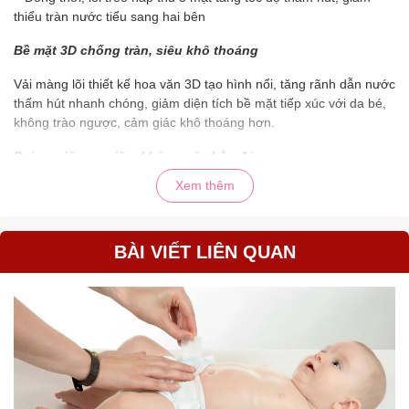
thiểu tràn nước tiểu sang hai bên
Bề mặt 3D chống tràn, siêu khô thoáng
Vải màng lõi thiết kế hoa văn 3D tạo hình nổi, tăng rãnh dẫn nước
thấm hút nhanh chóng, giảm diện tích bề mặt tiếp xúc với da bé,
không trào ngược, cảm giác khô thoáng hơn.
Đai eo siêu co giãn, không gây hằn đỏ
Xem thêm
– Đai eo rộng, được kết cấu bởi 53 sợi thun đàn hồi, ôm sát vào
eo bé, tăng diện tích tiếp xúc phân tán đều lực bó, giảm thiểu tối
đa hằn da
BÀI VIẾT LIÊN QUAN
– Hai bên đai eo được liên kết hàn siêu âm không sử dụng keo
dính, mềm mại và an toàn cho da bé
Vạch báo đầy bỉm thông minh
Chỉ thị độ ẩm thông minh dưới đáy bỉm, chuyển màu để báo hiệu
thời điểm bỉm đầy, mẹ cần thay cho bé
Băng dính dán miếng bỉm