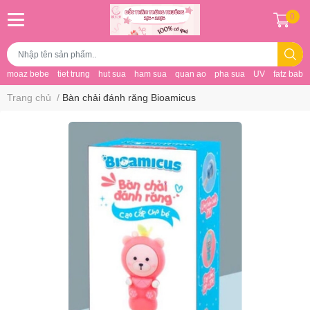
0
moaz bebe
tiet trung
hut sua
ham sua
quan ao
pha sua
UV
fatz baby
Trang chủ
/
Bàn chải đánh răng Bioamicus