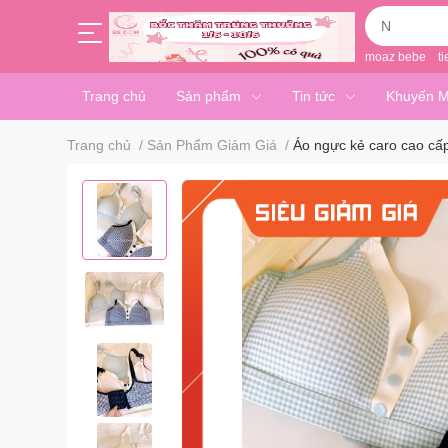
moaz bebe
ti
Trang chủ
Sản phẩm
Tin tức
Khuyến M
Trang chủ
/
Sản Phẩm Giảm Giá
/
Áo ngực kẻ caro cao cấ