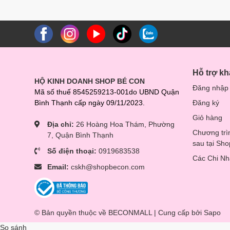
Hỗ trợ k
HỘ KINH DOANH SHOP BÉ CON
Đăng nhập
Mã số thuế 8545259213-001do UBND Quận
Bình Thạnh cấp ngày 09/11/2023.
Đăng ký
Giỏ hàng
Địa chỉ:
26 Hoàng Hoa Thám, Phường
Chương trì
7, Quận Bình Thạnh
sau tại Sh
Số điện thoại:
0919683538
Các Chi N
Email:
cskh@shopbecon.com
© Bản quyền thuộc về BECONMALL | Cung cấp bởi
Sapo
So sánh