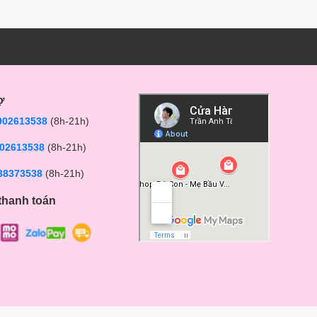
ợ
902613538
(8h-21h)
02613538
(8h-21h)
38373538
(8h-21h)
thanh toán