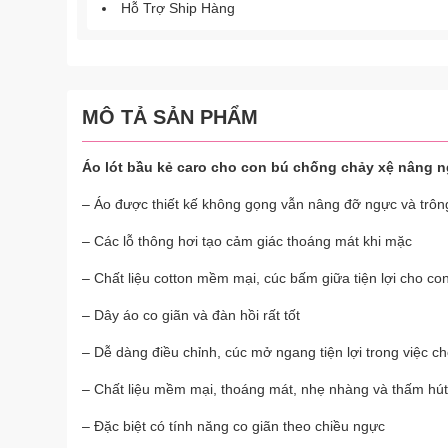
Hỗ Trợ Ship Hàng
MÔ TẢ SẢN PHẨM
Áo lót bầu kẻ caro cho con bú chống chảy xệ nâng 
– Áo được thiết kế không gọng vẫn nâng đỡ ngực và trông
– Các lỗ thông hơi tạo cảm giác thoáng mát khi mặc
– Chất liệu cotton mềm mại, cúc bấm giữa tiện lợi cho co
– Dây áo co giãn và đàn hồi rất tốt
– Dễ dàng điều chỉnh, cúc mở ngang tiện lợi trong việc c
– Chất liệu mềm mại, thoáng mát, nhẹ nhàng và thấm hút 
– Đặc biệt có tính năng co giãn theo chiều ngực