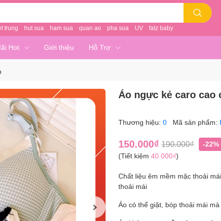
et trung
hut sua
ham sua
quan ao
pha sua
UV
fatz baby
ãi Hot
Giới thiệu
Hỗ Trợ
p
Áo ngực kẻ caro cao 
Thương hiệu:
0
Mã sản phẩm:
150.000₫
190.000₫
-22%
(Tiết kiệm
40.000₫
)
Chất liệu êm mềm mặc thoải mái
thoải mái
Áo có thể giặt, bóp thoải mái mà