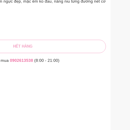
m ngực đẹp, mặc êm ko đau, nâng niu từng đường nét cơ
HẾT HÀNG
t mua
0902613538
(8:00 - 21:00)