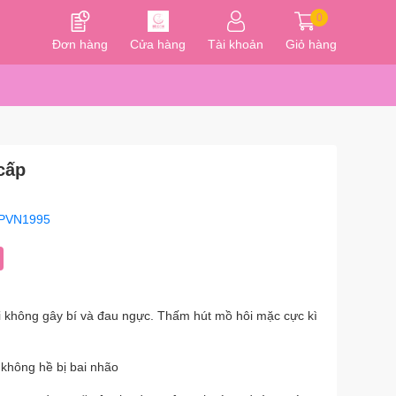
0
Đơn hàng
Cửa hàng
Tài khoản
Giỏ hàng
cấp
PVN1995
 không gây bí và đau ngực. Thấm hút mồ hôi mặc cực kì
 không hề bị bai nhão