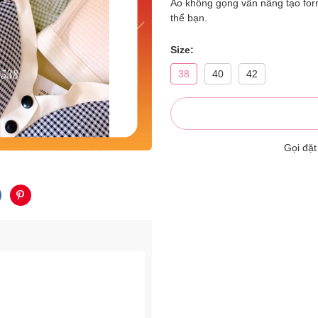
Áo không gọng vẫn nâng tạo for
thể bạn.
Size:
38
40
42
Gọi đặ