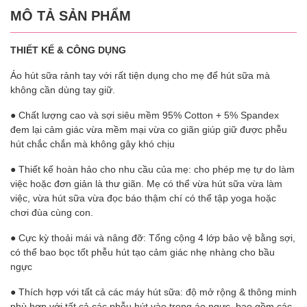
MÔ TẢ SẢN PHẨM
THIẾT KẾ & CÔNG DỤNG
Áo hút sữa rảnh tay với rất tiện dụng cho mẹ để hút sữa mà
không cần dùng tay giữ.
● Chất lượng cao và sợi siêu mềm 95% Cotton + 5% Spandex
đem lại cảm giác vừa mềm mại vừa co giãn giúp giữ được phễu
hút chắc chắn mà không gây khó chịu
● Thiết kế hoàn hảo cho nhu cầu của mẹ: cho phép mẹ tự do làm
việc hoặc đơn giản là thư giãn. Mẹ có thể vừa hút sữa vừa làm
việc, vừa hút sữa vừa đọc báo thậm chí có thể tập yoga hoặc
chơi đùa cùng con.
● Cực kỳ thoải mái và nâng đỡ: Tổng cộng 4 lớp bảo vệ bằng sợi,
có thể bao bọc tốt phễu hút tạo cảm giác nhẹ nhàng cho bầu
ngực
● Thích hợp với tất cả các máy hút sữa: độ mở rộng & thông minh
phù hợp với tất cả các phễu hút vào trong áo ngực, bao gồm các