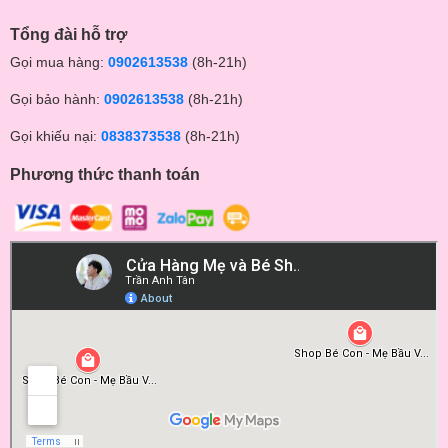
*** Tất cả sản phẩm của Shop Bé Con đều là hàng chính
Tổng đài hỗ trợ
hãng 100%, đảm bảo chất lượng. Có đầy đủ giấy Bảo hành
Gọi mua hàng:
0902613538
(8h-21h)
chính hãng ***
Gọi bảo hành:
0902613538
(8h-21h)
** Tham quan Fanpage của Shop tại đây :
Gọi khiếu nại:
0838373538
(8h-21h)
https://www.facebook.com/beconmall
Phương thức thanh toán
https://www.facebook.com/dososinh.shopbecon/
Nhắn tin cho shop để được báo giá tốt và theo dõi các chương
trình khuyến mãi siêu hot nhé!