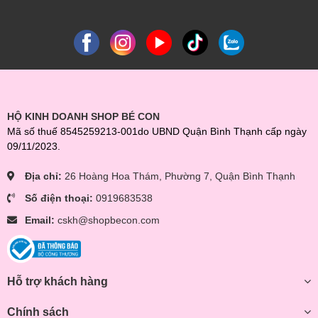
HỘ KINH DOANH SHOP BÉ CON
Mã số thuế 8545259213-001do UBND Quận Bình Thạnh cấp ngày
09/11/2023.
Địa chỉ:
26 Hoàng Hoa Thám, Phường 7, Quận Bình Thạnh
● Dễ sử dụng: với dây kéo phía trước đồng thời với bản ở phía
Số điện thoại:
0919683538
trước có thể điều chỉnh kích cỡ phù hợp với từng mẹ.
Email:
cskh@shopbecon.com
● Dây đeo vai có thể tháo rời tuỳ vào nhu cầu của mẹ
● Có thể điều chỉnh kích cỡ, vừa vặn hoàn hảo cho mẹ sau sinh:
đối với các bà mẹ sau sinh, hình dáng bầu ngực thay đổi và tăng
Hỗ trợ khách hàng
cân do quá trình tiết sữa. Miếng nylon có thể được điều chỉnh đến
10 kích cỡ để đảm bảo vừa vặn thoải mái
Chính sách