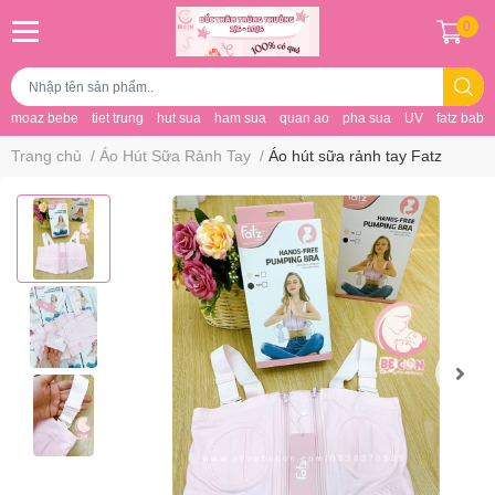
0
moaz bebe
tiet trung
hut sua
ham sua
quan ao
pha sua
UV
fatz baby
Trang chủ
/
Áo Hút Sữa Rảnh Tay
/
Áo hút sữa rảnh tay Fatz