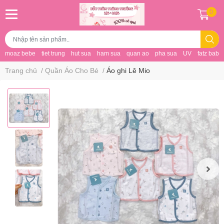
0
moaz bebe
tiet trung
hut sua
ham sua
quan ao
pha sua
UV
fatz baby
Trang chủ
/
Quần Áo Cho Bé
/
Áo ghi Lê Mio