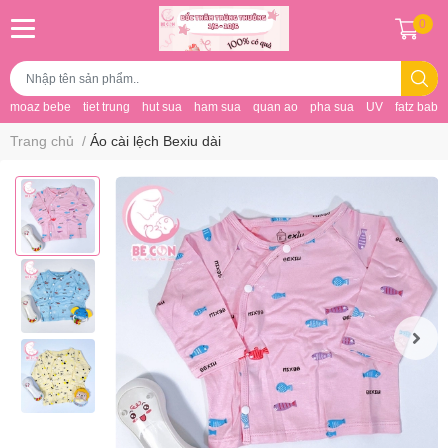
0
moaz bebe
tiet trung
hut sua
ham sua
quan ao
pha sua
UV
fatz baby
Trang chủ
/
Áo cài lệch Bexiu dài